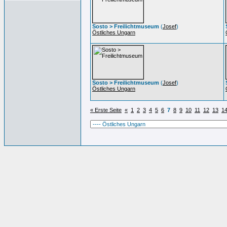
Sosto > Freilichtmuseum
(
Josef
)
Östliches Ungarn
Sosto > Freilichtmuseum
(
Josef
)
Östliches Ungarn
« Erste Seite
«
1
2
3
4
5
6
7
8
9
10
11
12
13
1