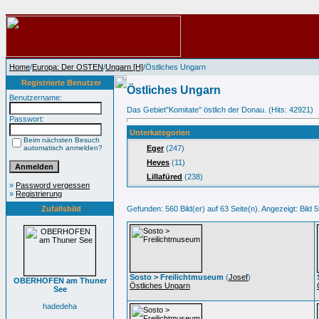
Home
/
Europa: Der OSTEN
/
Ungarn [H]
/Östliches Ungarn
Registrierte Benutzer
Östliches Ungarn
Benutzername:
Das Gebiet"Komitate" östlich der Donau. (Hits: 42921)
Passwort:
Unterkategorien
Beim nächsten Besuch
automatisch anmelden?
Eger
(247)
Heves
(11)
Lillafüred
(238)
»
Password vergessen
»
Registrierung
Zufallsbild
Gefunden: 560 Bild(er) auf 63 Seite(n). Angezeigt: Bild 5
Sosto > Freilichtmuseum
(
Josef
)
OBERHOFEN am Thuner
Östliches Ungarn
See
hadedeha