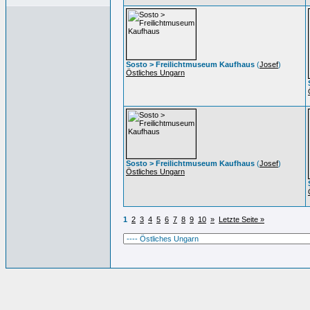
Sosto > Freilichtmuseum Kaufhaus
(
Josef
)
Östliches Ungarn
Sosto > Freilichtmuseum Kaufhaus
(
Josef
)
Östliches Ungarn
1
2
3
4
5
6
7
8
9
10
»
Letzte Seite »