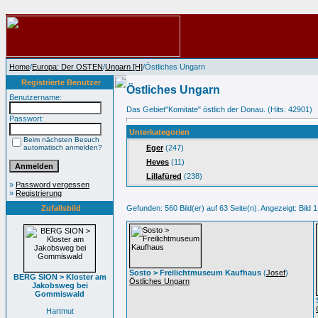
Home
/
Europa: Der OSTEN
/
Ungarn [H]
/Östliches Ungarn
Registrierte Benutzer
Östliches Ungarn
Benutzername:
Das Gebiet"Komitate" östlich der Donau. (Hits: 42901)
Passwort:
Unterkategorien
Beim nächsten Besuch
automatisch anmelden?
Eger
(247)
Heves
(11)
Lillafüred
(238)
»
Password vergessen
»
Registrierung
Zufallsbild
Gefunden: 560 Bild(er) auf 63 Seite(n). Angezeigt: Bild 1
Sosto > Freilichtmuseum Kaufhaus
(
Josef
)
BERG SION > Kloster am
Östliches Ungarn
Jakobsweg bei
Gommiswald
Hartmut