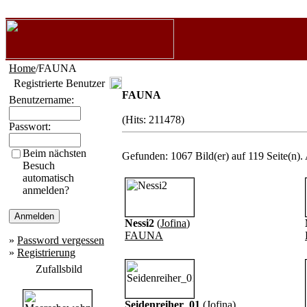
Home
/FAUNA
Registrierte Benutzer
FAUNA
Benutzername:
(Hits: 211478)
Passwort:
Beim nächsten
Gefunden: 1067 Bild(er) auf 119 Seite(n). 
Besuch
automatisch
anmelden?
Nessi2
(
Jofina
)
FAUNA
»
Password vergessen
»
Registrierung
Zufallsbild
Seidenreiher_01
(
Jofina
)