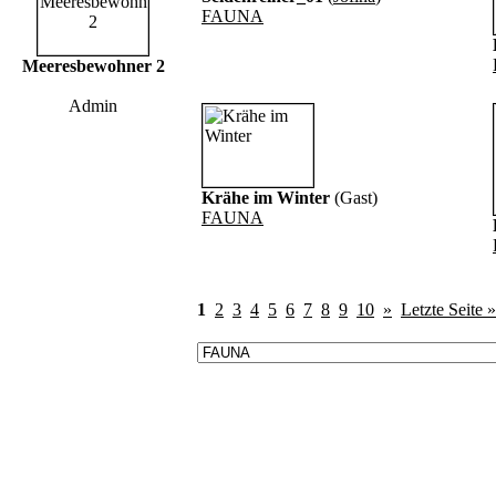
FAUNA
Meeresbewohner 2
Admin
Krähe im Winter
(Gast)
FAUNA
1
2
3
4
5
6
7
8
9
10
»
Letzte Seite »