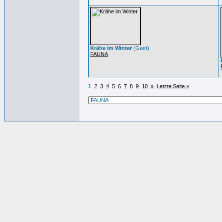
Krähe im Winter
(Gast)
FAUNA
1
2
3
4
5
6
7
8
9
10
»
Letzte Seite »