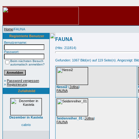
Home
/FAUNA
Registrierte Benutzer
FAUNA
Benutzername:
(Hits: 211814)
Passwort:
Gefunden: 1067 Bild(er) auf 119 Seite(n). Angezeigt: Bild
Beim nächsten Besuch
automatisch anmelden?
»
Password vergessen
»
Registrierung
Nessi2
(
Jofina
)
FAUNA
Zufallsbild
Dezember in Kastela
Seidenreiher_01
(
Jofina
)
FAUNA
cabrio