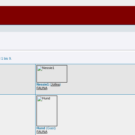
 1 bis 9.
Nessie1
(
Jofina
)
FAUNA
Hund
(Gast)
FAUNA