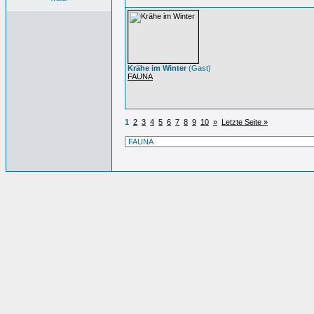
Krähe im Winter
(Gast)
FAUNA
1
2
3
4
5
6
7
8
9
10
»
Letzte Seite »