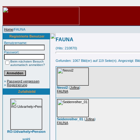
Home
/FAUNA
Registrierte Benutzer
FAUNA
Benutzername:
(Hits: 210870)
Passwort:
Gefunden: 1067 Bild(er) auf 119 Seite(n). Angezeigt: Bild
Beim nächsten Besuch
automatisch anmelden?
»
Password vergessen
»
Registrierung
Nessi2
(
Jofina
)
FAUNA
Zufallsbild
Seidenreiher_01
(
Jofina
)
FAUNA
RO:Udvarhely>Pension
waldi