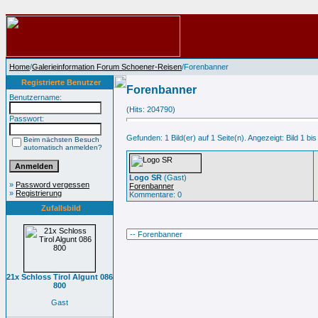
Home
/
Galerieinformation Forum Schoener-Reisen
/Forenbanner
Registrierte Benutzer
Forenbanner
Benutzername:
(Hits: 204790)
Passwort:
Gefunden: 1 Bild(er) auf 1 Seite(n). Angezeigt: Bild 1 bis
Beim nächsten Besuch
automatisch anmelden?
Logo SR
(Gast)
»
Password vergessen
Forenbanner
»
Registrierung
Kommentare: 0
Zufallsbild
21x Schloss Tirol Algunt 086
800
Gast