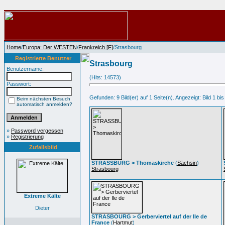
Home
/
Europa: Der WESTEN
/
Frankreich [F]
/Strasbourg
Registrierte Benutzer
Strasbourg
Benutzername:
(Hits: 14573)
Passwort:
Gefunden: 9 Bild(er) auf 1 Seite(n). Angezeigt: Bild 1 bis
Beim nächsten Besuch
automatisch anmelden?
»
Password vergessen
»
Registrierung
Zufallsbild
STRASSBURG > Thomaskirche
(
Sächsin
)
Strasbourg
Extreme Kälte
Dieter
STRASBOURG > Gerberviertel auf der Ile de
France
(
Hartmut
)