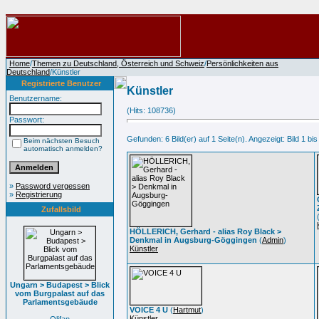
Home
/
Themen zu Deutschland, Österreich und Schweiz
/
Persönlichkeiten aus
Deutschland
/Künstler
Registrierte Benutzer
Künstler
Benutzername:
(Hits: 108736)
Passwort:
Gefunden: 6 Bild(er) auf 1 Seite(n). Angezeigt: Bild 1 bis
Beim nächsten Besuch
automatisch anmelden?
»
Password vergessen
»
Registrierung
Zufallsbild
HÖLLERICH, Gerhard - alias Roy Black >
Denkmal in Augsburg-Göggingen
(
Admin
)
Künstler
Ungarn > Budapest > Blick
vom Burgpalast auf das
Parlamentsgebäude
VOICE 4 U
(
Hartmut
)
Künstler