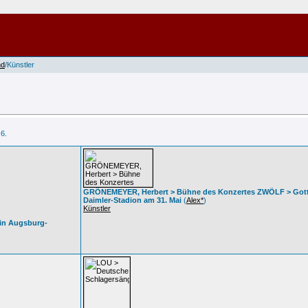
nd
/Künstler
 6.
GRÖNEMEYER, Herbert > Bühne des Konzertes ZWÖLF > Gott
Daimler-Stadion am 31. Mai
(
Alex*
)
Künstler
 in Augsburg-