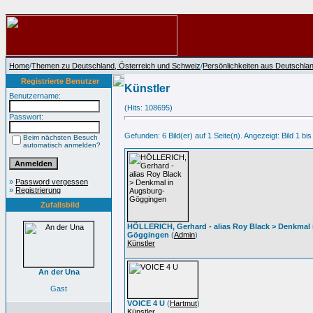
Home
/
Themen zu Deutschland, Österreich und Schweiz
/
Persönlichkeiten aus Deutschla
Registrierte Benutzer
Künstler
Benutzername:
(Hits: 108695)
Passwort:
Gefunden: 6 Bild(er) auf 1 Seite(n). Angezeigt: Bild 1 bis
Beim nächsten Besuch
automatisch anmelden?
»
Password vergessen
»
Registrierung
Zufallsbild
HÖLLERICH, Gerhard - alias Roy Black > Denkmal
Göggingen
(
Admin
)
Künstler
An der Una
Gast
VOICE 4 U
(
Hartmut
)
Künstler