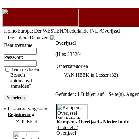
Home
/
Europa: Der WESTEN
/
Niederlande [NL]
/Overijssel
Registrierte Benutzer
Overijssel
Benutzername:
(Hits: 23526)
Passwort:
Unterkategorien
Beim nächsten
Besuch
VAN HEEK in Losser
(32)
automatisch
anmelden?
Gefunden: 1 Bild(er) auf 1 Seite(n). Angeze
»
Password vergessen
»
Registrierung
Zufallsbild
Kampen - Overijssel - Niederlande
(
hadedeha
)
Overijssel