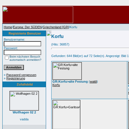
Home
/
Europa: Der SÜDEN
/
Griechenland [GR]
/Korfu
Registrierte Benutzer
Korfu
Benutzername:
(Hits: 36857)
Passwort:
Gefunden: 644 Bild(er) auf 72 Seite(n). Angezeigt: Bild 1
Beim nächsten Besuch
automatisch anmelden?
»
Password vergessen
»
Registrierung
GR:Korfu>alte Festung
(
waldi
)
Zufallsbild
Korfu
Wolfhagen 02 2
vadda