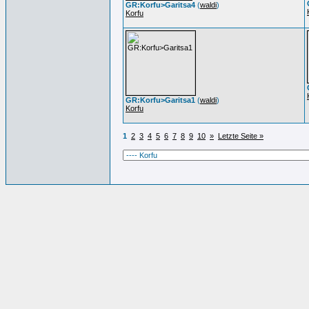
GR:Korfu>Garitsa4
(
waldi
)
Korfu
GR:Korfu>Garitsa1
(
waldi
)
Korfu
1
2
3
4
5
6
7
8
9
10
»
Letzte Seite »