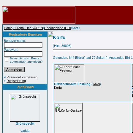
Home
/
Europa: Der SÜDEN
/
Griechenland [GR]
/Korfu
Registrierte Benutzer
Korfu
Benutzername:
(Hits: 36898)
Passwort:
Gefunden: 644 Bild(er) auf 72 Seite(n). Angezeigt: Bild 1
Beim nächsten Besuch
automatisch anmelden?
»
Password vergessen
»
Registrierung
GR:Korfu>alte Festung
(
waldi
)
Zufallsbild
Korfu
Grünspecht
vadda