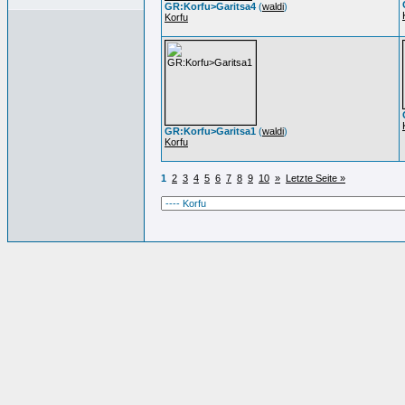
GR:Korfu>Garitsa4
(
waldi
)
Korfu
GR:Korfu>Garitsa1
(
waldi
)
Korfu
1
2
3
4
5
6
7
8
9
10
»
Letzte Seite »