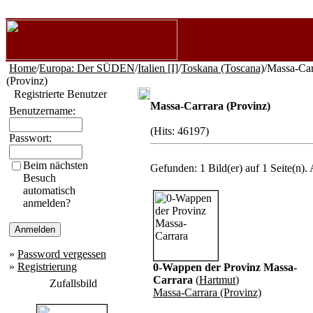
Home
/
Europa: Der SÜDEN
/
Italien [I]
/
Toskana (Toscana)
/Massa-Car
(Provinz)
Registrierte Benutzer
Massa-Carrara (Provinz)
Benutzername:
(Hits: 46197)
Passwort:
Beim nächsten
Gefunden: 1 Bild(er) auf 1 Seite(n). 
Besuch
automatisch
anmelden?
»
Password vergessen
»
Registrierung
0-Wappen der Provinz Massa-
Carrara
(
Hartmut
)
Zufallsbild
Massa-Carrara (Provinz)