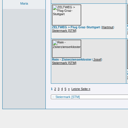
Maria
ZELTWEG > Flug Graz-Stuttgart
(
Hartmut
)
Steiermark [STM]
Rein - Zisterzienserkloster
(
Josef
)
Steiermark [STM]
1
2
3
4
5
»
Letzte Seite »