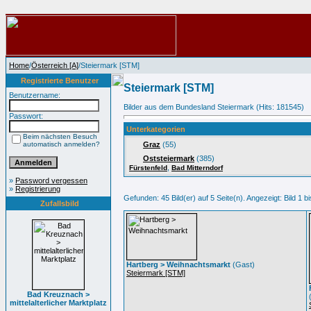
Home
/
Österreich [A]
/Steiermark [STM]
Registrierte Benutzer
Steiermark [STM]
Benutzername:
Bilder aus dem Bundesland Steiermark (Hits: 181545)
Passwort:
Unterkategorien
Beim nächsten Besuch
automatisch anmelden?
Graz
(55)
Oststeiermark
(385)
,
Fürstenfeld
Bad Mitterndorf
»
Password vergessen
»
Registrierung
Gefunden: 45 Bild(er) auf 5 Seite(n). Angezeigt: Bild 1 bi
Zufallsbild
Hartberg > Weihnachtsmarkt
(Gast)
Steiermark [STM]
Bad Kreuznach >
mittelalterlicher Marktplatz