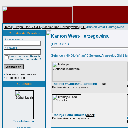
Home
/
Europa: Der SÜDEN
/
Bosnien und Herzegowina [BIH]
/Kanton West-Herzegowina
Registrierte Benutzer
Kanton West-Herzegowina
Benutzername:
(Hits: 33871)
Passwort:
Gefunden: 40 Bild(er) auf 5 Seite(n). Angezeigt: Bild 1 bi
Beim nächsten Besuch
automatisch anmelden?
»
Password vergessen
»
Registrierung
Zufallsbild
Trebinje > Gottesmutterkirche
(
Josef
)
Kanton West-Herzegowina
Trebinje > alte Brücke
(
Josef
)
Kanton West-Herzegowina
Südafrikareise