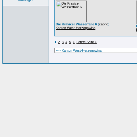
wallbergler
Die Kravicer Wasserfälle 6
(
cabrio
)
Kanton West-Herzegowina
1
2
3
4
5
»
Letzte Seite »