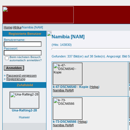
Home
/
Afrika
/Namibia [NAM]
Registrierte Benutzer
Namibia [NAM]
Benutzername:
(Hits: 143830)
Passwort:
Gefunden: 337 Bild(er) auf 38 Seite(n). Angezeigt: Bild 5
Beim nächsten Besuch
automatisch anmelden?
»
Password vergessen
»
Registrierung
Zufallsbild
k-47-DSCN6540 - Kopie
(
Helga
)
Namibia [NAM]
Una-Rafting2-28
Huewer
k-73-DSCN6566
(
Helga
)
Namibia [NAM]