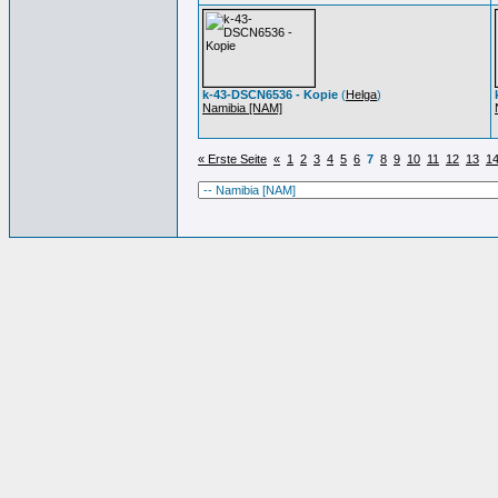
k-43-DSCN6536 - Kopie
(
Helga
)
Namibia [NAM]
« Erste Seite
«
1
2
3
4
5
6
7
8
9
10
11
12
13
1