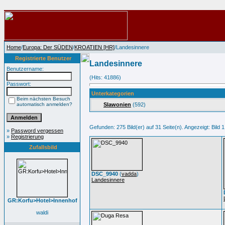
Home
/
Europa: Der SÜDEN
/
KROATIEN [HR]
/Landesinnere
Registrierte Benutzer
Landesinnere
Benutzername:
(Hits: 41886)
Passwort:
Unterkategorien
Beim nächsten Besuch
automatisch anmelden?
Slawonien
(592)
Gefunden: 275 Bild(er) auf 31 Seite(n). Angezeigt: Bild 1
»
Password vergessen
»
Registrierung
Zufallsbild
DSC_9940
(
vadda
)
Landesinnere
GR:Korfu>Hotel>Innenhof
waldi