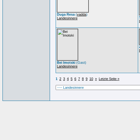
Duga Resa
(
vadda
)
Landesinnere
Bei Imotski
(Gast)
Landesinnere
1
2
3
4
5
6
7
8
9
10
»
Letzte Seite »