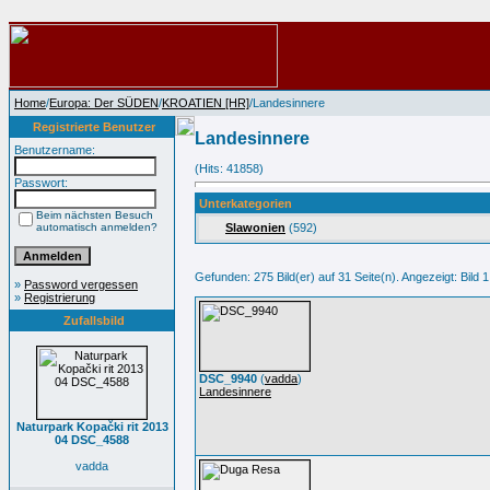
Home
/
Europa: Der SÜDEN
/
KROATIEN [HR]
/Landesinnere
Registrierte Benutzer
Landesinnere
Benutzername:
(Hits: 41858)
Passwort:
Unterkategorien
Beim nächsten Besuch
automatisch anmelden?
Slawonien
(592)
Gefunden: 275 Bild(er) auf 31 Seite(n). Angezeigt: Bild 1
»
Password vergessen
»
Registrierung
Zufallsbild
DSC_9940
(
vadda
)
Landesinnere
Naturpark Kopački rit 2013
04 DSC_4588
vadda