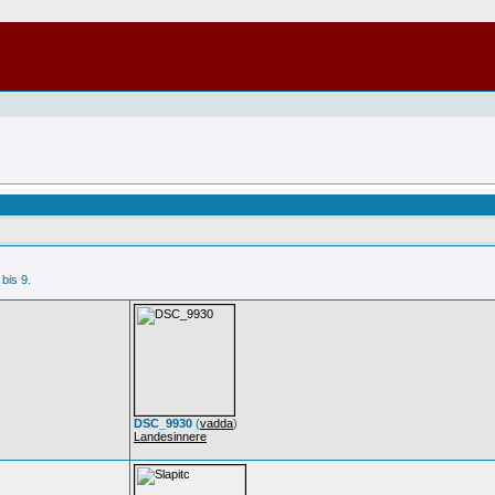
 bis 9.
DSC_9930
(
vadda
)
Landesinnere