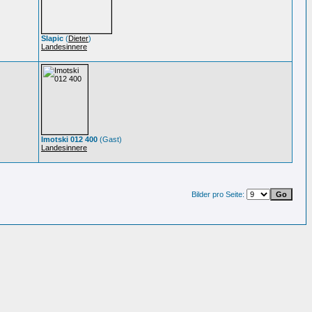
Slapic
(
Dieter
)
Landesinnere
Imotski 012 400
(Gast)
Landesinnere
Bilder pro Seite: