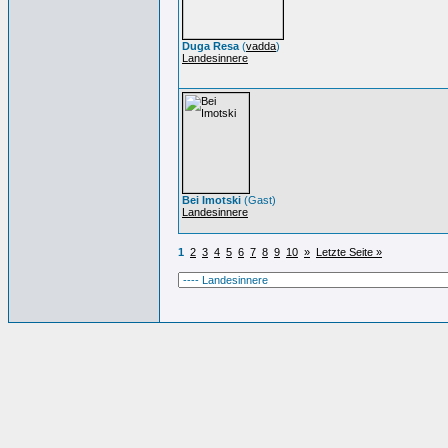
Duga Resa
(
vadda
)
Landesinnere
Bei Imotski
(Gast)
Landesinnere
1
2
3
4
5
6
7
8
9
10
»
Letzte Seite »