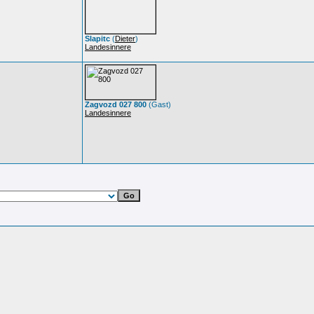
Slapitc
(
Dieter
)
Landesinnere
Zagvozd 027 800
(Gast)
Landesinnere