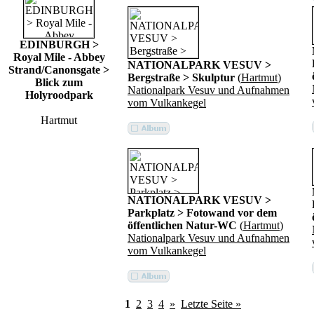
EDINBURGH >
Royal Mile - Abbey
NATIONALPARK VESUV >
Strand/Canonsgate >
Bergstraße > Skulptur
(
Hartmut
)
Blick zum
Nationalpark Vesuv und Aufnahmen
Holyroodpark
vom Vulkankegel
Hartmut
NATIONALPARK VESUV >
Parkplatz > Fotowand vor dem
öffentlichen Natur-WC
(
Hartmut
)
Nationalpark Vesuv und Aufnahmen
vom Vulkankegel
1
2
3
4
»
Letzte Seite »