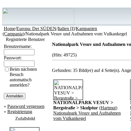
Home
/
Europa: Der SÜDEN
/
Italien [I]
/
Kampanien
(Campania)
/Nationalpark Vesuv und Aufnahmen vom Vulkankegel
Registrierte Benutzer
Nationalpark Vesuv und Aufnahmen v
Benutzername:
(Hits: 49725)
Passwort:
Beim nächsten
Gefunden: 35 Bild(er) auf 4 Seite(n). Angez
Besuch
automatisch
anmelden?
NATIONALPARK VESUV >
»
Password vergessen
Bergstraße > Skulptur
(
Hartmut
)
»
Registrierung
Nationalpark Vesuv und Aufnahmen
vom Vulkankegel
Zufallsbild