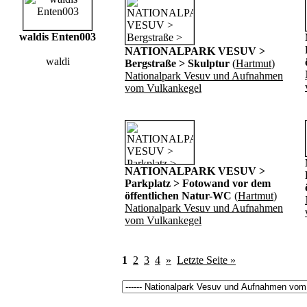
waldis Enten003
NATIONALPARK VESUV >
waldi
Bergstraße > Skulptur
(
Hartmut
)
Nationalpark Vesuv und Aufnahmen
vom Vulkankegel
NATIONALPARK VESUV >
Parkplatz > Fotowand vor dem
öffentlichen Natur-WC
(
Hartmut
)
Nationalpark Vesuv und Aufnahmen
vom Vulkankegel
1
2
3
4
»
Letzte Seite »