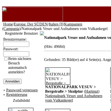
Home
/
Europa: Der SÜDEN
/
Italien [I]
/
Kampanien
(Campania)
/Nationalpark Vesuv und Aufnahmen vom Vulkankegel
Registrierte Benutzer
Nationalpark Vesuv und Aufnahmen v
Benutzername:
(Hits: 49684)
Passwort:
Beim nächsten
Gefunden: 35 Bild(er) auf 4 Seite(n). Angez
Besuch
automatisch
anmelden?
NATIONALPARK VESUV >
»
Password vergessen
Bergstraße > Skulptur
(
Hartmut
)
»
Registrierung
Nationalpark Vesuv und Aufnahmen
vom Vulkankegel
Zufallsbild