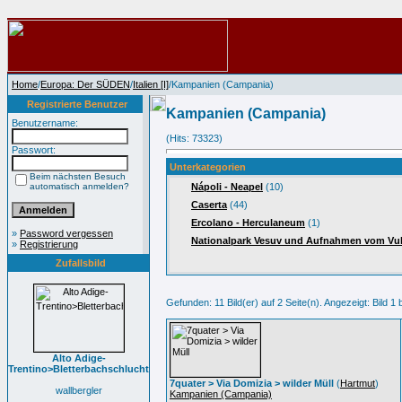
Home
/
Europa: Der SÜDEN
/
Italien [I]
/Kampanien (Campania)
Registrierte Benutzer
Kampanien (Campania)
Benutzername:
(Hits: 73323)
Passwort:
Unterkategorien
Beim nächsten Besuch
automatisch anmelden?
Nápoli - Neapel
(10)
Caserta
(44)
Ercolano - Herculaneum
(1)
»
Password vergessen
Nationalpark Vesuv und Aufnahmen vom Vu
»
Registrierung
Zufallsbild
Gefunden: 11 Bild(er) auf 2 Seite(n). Angezeigt: Bild 1 b
Alto Adige-
Trentino>Bletterbachschlucht
7quater > Via Domizia > wilder Müll
(
Hartmut
)
wallbergler
Kampanien (Campania)