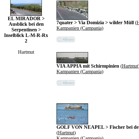
EL MIRADOR >
7quater > Via Domizia > wilder Müll
(
H
Ausblick bei den
Kampanien (Campania)
Serpentinen >
Inselblick L-M-R-Rx
2
Hartmut
VIA APPIA mit Schirmpinien
(
Hartmut
Kampanien (Campania)
GOLF VON NEAPEL > Fischer bei der
(
Hartmut
)
Kampanien (Campania)