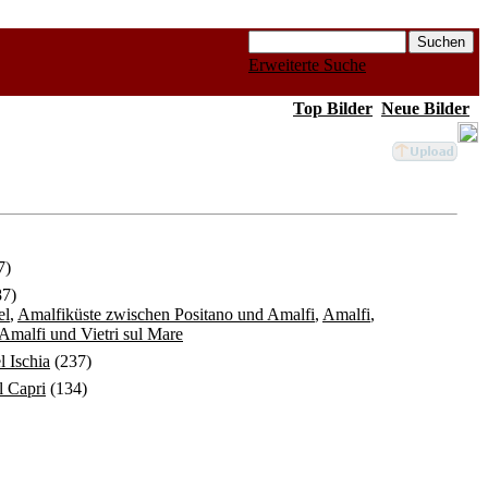
Erweiterte Suche
Top Bilder
Neue Bilder
7)
7)
el
,
Amalfiküste zwischen Positano und Amalfi
,
Amalfi
,
Amalfi und Vietri sul Mare
el Ischia
(237)
el Capri
(134)