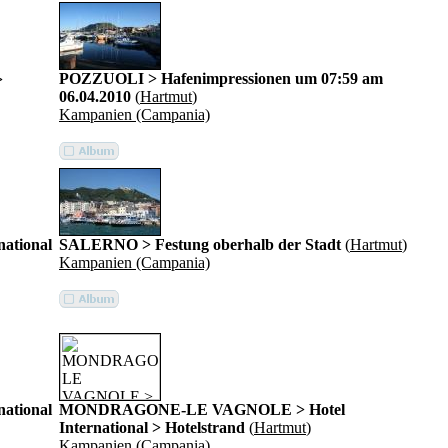
POZZUOLI > Hafenimpressionen um 07:59 am
>
06.04.2010
(
Hartmut
)
Kampanien (Campania)
tional
SALERNO > Festung oberhalb der Stadt
(
Hartmut
)
Kampanien (Campania)
tional
MONDRAGONE-LE VAGNOLE > Hotel
International > Hotelstrand
(
Hartmut
)
Kampanien (Campania)