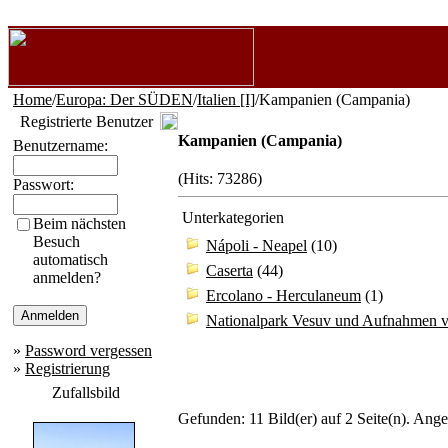
Home
/
Europa: Der SÜDEN
/
Italien [I]
/Kampanien (Campania)
Registrierte Benutzer
Kampanien (Campania)
Benutzername:
(Hits: 73286)
Passwort:
Unterkategorien
Beim nächsten
Besuch
Nápoli - Neapel
(10)
automatisch
Caserta
(44)
anmelden?
Ercolano - Herculaneum
(1)
Nationalpark Vesuv und Aufnahmen 
»
Password vergessen
»
Registrierung
Zufallsbild
Gefunden: 11 Bild(er) auf 2 Seite(n). Angez