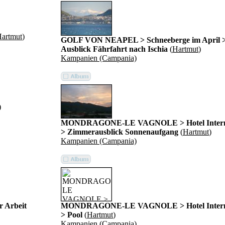
artmut
)
GOLF VON NEAPEL > Schneeberge im April 
Ausblick Fährfahrt nach Ischia
(
Hartmut
)
Kampanien (Campania)
)
MONDRAGONE-LE VAGNOLE > Hotel Interna
> Zimmerausblick Sonnenaufgang
(
Hartmut
)
Kampanien (Campania)
 Arbeit
MONDRAGONE-LE VAGNOLE > Hotel Interna
> Pool
(
Hartmut
)
Kampanien (Campania)