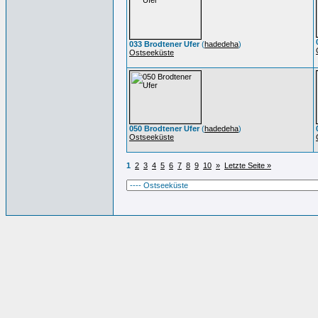
033 Brodtener Ufer
(
hadedeha
)
Ostseeküste
050 Brodtener Ufer
(
hadedeha
)
Ostseeküste
1
2
3
4
5
6
7
8
9
10
»
Letzte Seite »