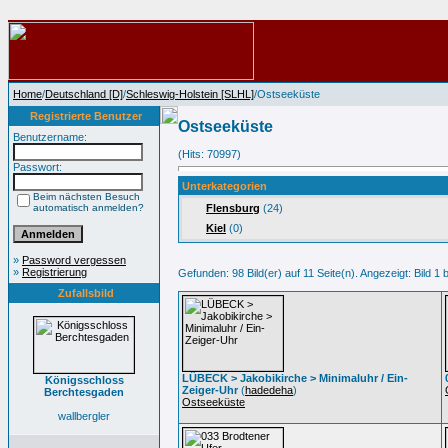
Home
/
Deutschland [D]
/
Schleswig-Holstein [SLHL]
/Ostseeküste
Registrierte Benutzer
Ostseeküste
Benutzername:
(Hits: 70997)
Passwort:
Unterkategorien
Beim nächsten Besuch
automatisch anmelden?
Flensburg
(24)
Kiel
(0)
»
Password vergessen
»
Registrierung
Gefunden: 98 Bild(er) auf 11 Seite(n). Angezeigt: Bild 1 b
Zufallsbild
LÜBECK > Jakobikirche > Minimaluhr / Ein-
Königsschloss
Zeiger-Uhr
(
hadedeha
)
Berchtesgaden
Ostseeküste
wallbergler