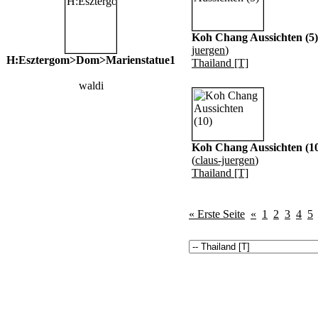
Koh Chang Aussichten (5)
juergen
)
H:Esztergom>Dom>Marienstatue1
Thailand [T]
waldi
Koh Chang Aussichten (1
(
claus-juergen
)
Thailand [T]
« Erste Seite
«
1
2
3
4
5