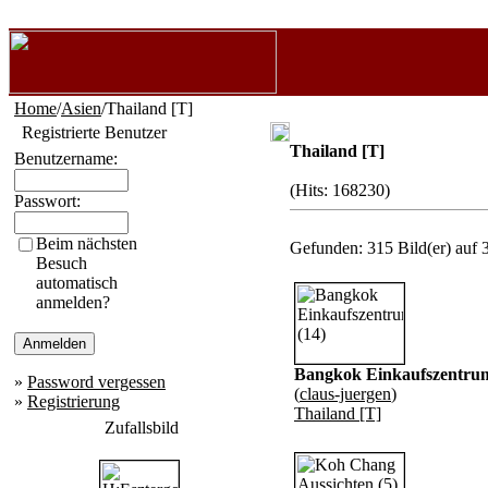
Home
/
Asien
/Thailand [T]
Registrierte Benutzer
Thailand [T]
Benutzername:
(Hits: 168230)
Passwort:
Beim nächsten
Gefunden: 315 Bild(er) auf 3
Besuch
automatisch
anmelden?
Bangkok Einkaufszentrum
»
Password vergessen
(
claus-juergen
)
»
Registrierung
Thailand [T]
Zufallsbild