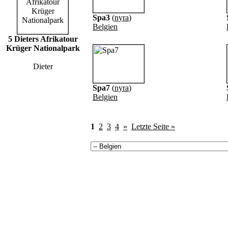
Spa3
(
nyra
)
Belgien
5 Dieters Afrikatour
Krüger Nationalpark
Dieter
Spa7
(
nyra
)
Belgien
1
2
3
4
»
Letzte Seite »