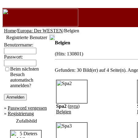
Home
/
Europa: Der WESTEN
/Belgien
Registrierte Benutzer
Belgien
Benutzername:
(Hits: 130801)
Passwort:
Beim nächsten
Gefunden: 30 Bild(er) auf 4 Seite(n). Angez
Besuch
automatisch
anmelden?
Spa2
(
nyra
)
»
Password vergessen
Belgien
»
Registrierung
Zufallsbild