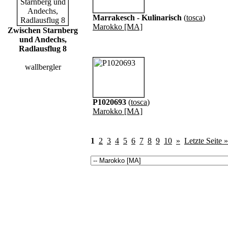
Marrakesch - Kulinarisch
(
tosca
)
Marokko [MA]
Zwischen Starnberg
und Andechs,
Radlausflug 8
wallbergler
P1020693
(
tosca
)
Marokko [MA]
1
2
3
4
5
6
7
8
9
10
»
Letzte Seite »