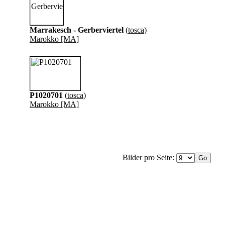
Marrakesch - Gerberviertel
(
tosca
)
Marokko [MA]
P1020701
(
tosca
)
Marokko [MA]
Bilder pro Seite: