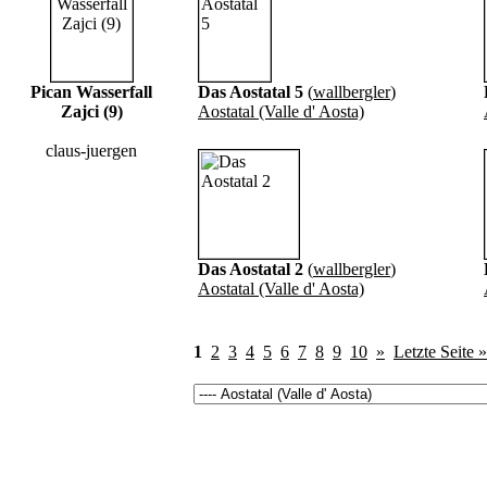
Pican Wasserfall
Das Aostatal 5
(
wallbergler
)
Zajci (9)
Aostatal (Valle d' Aosta)
claus-juergen
Das Aostatal 2
(
wallbergler
)
Aostatal (Valle d' Aosta)
1
2
3
4
5
6
7
8
9
10
»
Letzte Seite »