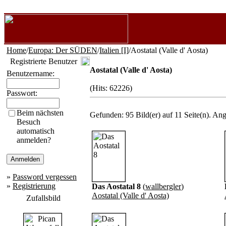
Home
/
Europa: Der SÜDEN
/
Italien [I]
/Aostatal (Valle d' Aosta)
Registrierte Benutzer
Aostatal (Valle d' Aosta)
Benutzername:
(Hits: 62226)
Passwort:
Beim nächsten
Gefunden: 95 Bild(er) auf 11 Seite(n). Ange
Besuch
automatisch
anmelden?
»
Password vergessen
»
Registrierung
Das Aostatal 8
(
wallbergler
)
Aostatal (Valle d' Aosta)
Zufallsbild