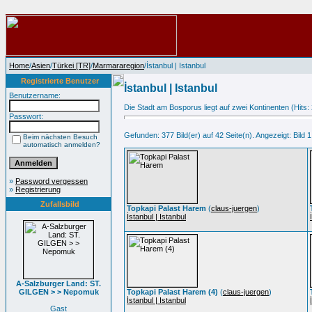
Home
/
Asien
/
Türkei [TR]
/
Marmararegion
/İstanbul | Istanbul
Registrierte Benutzer
İstanbul | Istanbul
Benutzername:
Die Stadt am Bosporus liegt auf zwei Kontinenten (Hits:
Passwort:
Gefunden: 377 Bild(er) auf 42 Seite(n). Angezeigt: Bild 1
Beim nächsten Besuch
automatisch anmelden?
»
Password vergessen
»
Registrierung
Zufallsbild
Topkapi Palast Harem
(
claus-juergen
)
İstanbul | Istanbul
A-Salzburger Land: ST.
GILGEN > > Nepomuk
Topkapi Palast Harem (4)
(
claus-juergen
)
İstanbul | Istanbul
Gast