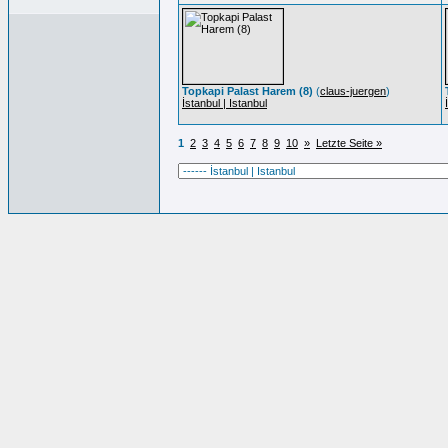
Topkapi Palast Harem (8)
(
claus-juergen
)
İstanbul | Istanbul
1
2
3
4
5
6
7
8
9
10
»
Letzte Seite »