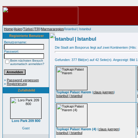
Home
/
Asien
/
Türkei [TR]
/
Marmararegion
/İstanbul | Istanbul
Registrierte Benutzer
İstanbul | Istanbul
Benutzername:
Die Stadt am Bosporus liegt auf zwei Kontinenten (Hits:
Passwort:
Gefunden: 377 Bild(er) auf 42 Seite(n). Angezeigt: Bild 1
Beim nächsten Besuch
automatisch anmelden?
»
Password vergessen
»
Registrierung
Zufallsbild
Topkapi Palast Harem
(
claus-juergen
)
İstanbul | Istanbul
Loro Park 209 800
Gast
Topkapi Palast Harem (4)
(
claus-juergen
)
İstanbul | Istanbul