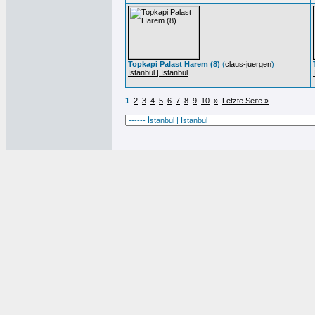
Topkapi Palast Harem (8)
(
claus-juergen
)
İstanbul | Istanbul
1
2
3
4
5
6
7
8
9
10
»
Letzte Seite »