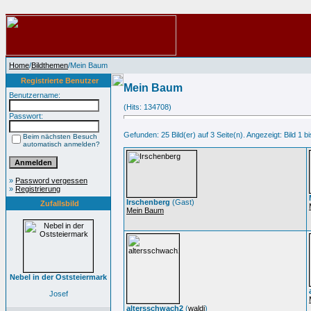
Home
/
Bildthemen
/Mein Baum
Registrierte Benutzer
Mein Baum
Benutzername:
(Hits: 134708)
Passwort:
Gefunden: 25 Bild(er) auf 3 Seite(n). Angezeigt: Bild 1 bi
Beim nächsten Besuch
automatisch anmelden?
»
Password vergessen
»
Registrierung
Irschenberg
(Gast)
Zufallsbild
Mein Baum
Nebel in der Oststeiermark
Josef
altersschwach2
(
waldi
)