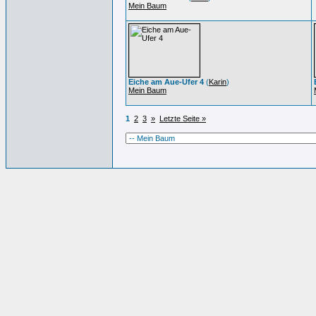
Mein Baum
Eiche am Aue-Ufer 4
(
Karin
)
Mein Baum
1
2
3
»
Letzte Seite »