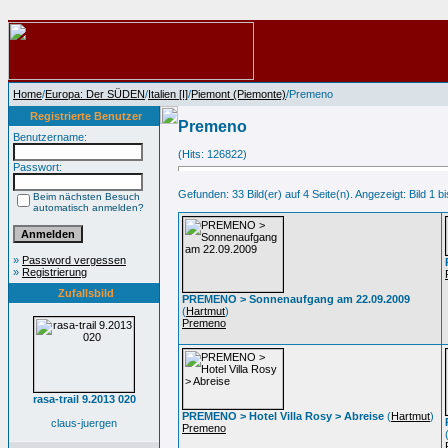
Home
/
Europa: Der SÜDEN
/
Italien [I]
/
Piemont (Piemonte)
/Premeno
Registrierte Benutzer
Premeno
Benutzername:
(Hits: 126822)
Passwort:
Gefunden: 33 Bild(er) auf 4 Seite(n). Angezeigt: Bild 1 bi
Beim nächsten Besuch
automatisch anmelden?
»
Password vergessen
»
Registrierung
Zufallsbild
PREMENO > Sonnenaufgang am 22.09.2009
(
Hartmut
)
Premeno
rasa-trail 9.2013 020
PREMENO > Hotel Villa Rosy > Abreise
(
Hartmut
)
claus-juergen
Premeno