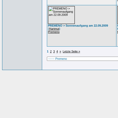
PREMENO > Sonnenaufgang am 22.09.2009
(
Hartmut
)
Premeno
1
2
3
4
»
Letzte Seite »