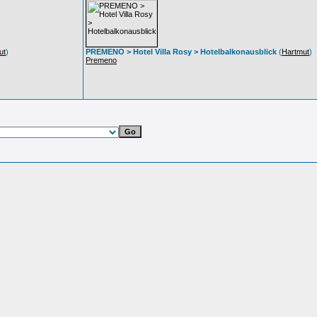
ut
)
PREMENO > Hotel Villa Rosy > Hotelbalkonausblick
(
Hartmut
)
Premeno