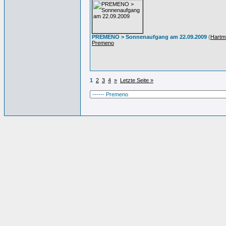
PREMENO > Sonnenaufgang am 22.09.2009
(
Hartm
Premeno
1
2
3
4
»
Letzte Seite »