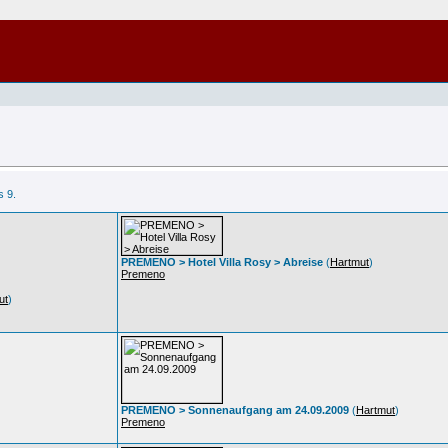
s 9.
PREMENO > Hotel Villa Rosy > Abreise
(
Hartmut
)
Premeno
ut
)
PREMENO > Sonnenaufgang am 24.09.2009
(
Hartmut
)
Premeno