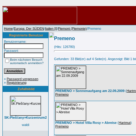
Home
/
Europa: Der SÜDEN
/
Italien [I]
/
Piemont (Piemonte)
/Premeno
Registrierte Benutzer
Premeno
Benutzername:
(Hits: 126780)
Passwort:
Gefunden: 33 Bild(er) auf 4 Seite(n). Angezeigt: Bild 1 bi
Beim nächsten Besuch
automatisch anmelden?
»
Password vergessen
»
Registrierung
Zufallsbild
PREMENO > Sonnenaufgang am 22.09.2009
(
Hartm
Premeno
SK:Piešťany>Kurzentrum2
PREMENO > Hotel Villa Rosy > Abreise
(
Hartmut
)
waldi
Premeno