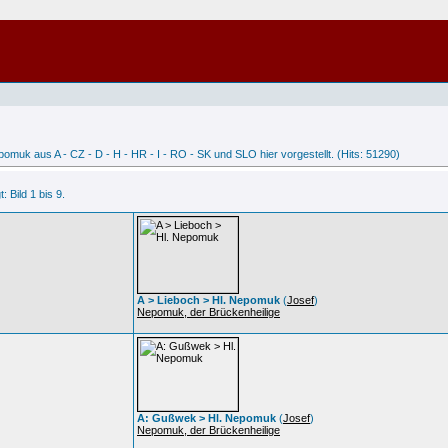
uk aus A - CZ - D - H - HR - I - RO - SK und SLO hier vorgestellt. (Hits: 51290)
 Bild 1 bis 9.
A > Lieboch > Hl. Nepomuk
(
Josef
)
Nepomuk, der Brückenheilige
A: Gußwek > Hl. Nepomuk
(
Josef
)
Nepomuk, der Brückenheilige