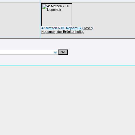
A: Matzen > Hl. Nepomuk
(
Josef
)
Nepomuk, der Brückenheilige