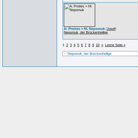
A: Prottes > Hl. Nepomuk
(
Josef
)
Nepomuk, der Brückenheilige
1
2
3
4
5
6
7
8
9
10
»
Letzte Seite »