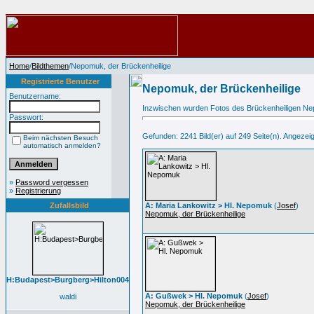
Home
/
Bildthemen
/Nepomuk, der Brückenheilige
Registrierte Benutzer
Nepomuk, der Brückenheilige
Benutzername:
Inzwischen wurden Fotos des Brückenheiligen Nepom
Passwort:
Gefunden: 2241 Bild(er) auf 249 Seite(n). Angezeigt:
Beim nächsten Besuch
automatisch anmelden?
»
Password vergessen
»
Registrierung
Zufallsbild
A: Maria Lankowitz > Hl. Nepomuk
(
Josef
)
Nepomuk, der Brückenheilige
H:Budapest>Burgberg>Hilton004
A: Gußwek > Hl. Nepomuk
(
Josef
)
waldi
Nepomuk, der Brückenheilige