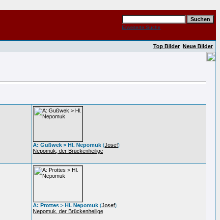
Erweiterte Suche
Top Bilder
Neue Bilder
A: Gußwek > Hl. Nepomuk
(
Josef
)
Nepomuk, der Brückenheilige
A: Prottes > Hl. Nepomuk
(
Josef
)
Nepomuk, der Brückenheilige