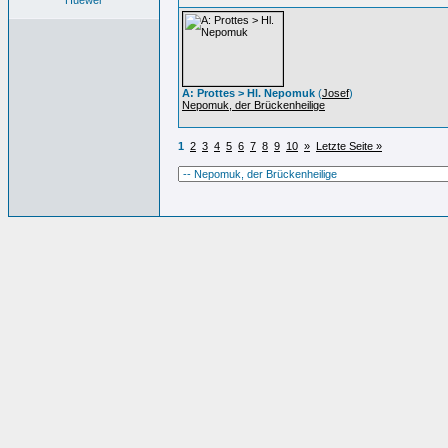
Huewer
A: Prottes > Hl. Nepomuk
(
Josef
)
Nepomuk, der Brückenheilige
1
2
3
4
5
6
7
8
9
10
»
Letzte Seite »