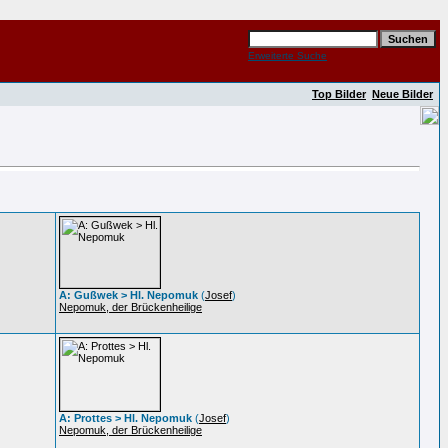
Erweiterte Suche
Top Bilder
Neue Bilder
A: Gußwek > Hl. Nepomuk
(
Josef
)
Nepomuk, der Brückenheilige
A: Prottes > Hl. Nepomuk
(
Josef
)
Nepomuk, der Brückenheilige