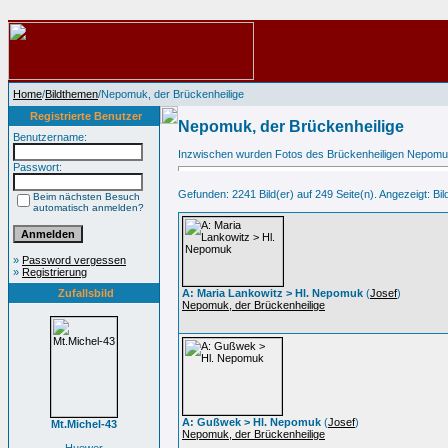
Home
/
Bildthemen
/Nepomuk, der Brückenheilige
Registrierte Benutzer
Nepomuk, der Brückenheilige
Benutzername:
Inzwischen wurden Fotos des Brückenheiligen Nepomuk au
Passwort:
Gefunden: 2241 Bild(er) auf 249 Seite(n). Angezeigt: Bild
Beim nächsten Besuch
automatisch anmelden?
»
Password vergessen
»
Registrierung
Zufallsbild
A: Maria Lankowitz > Hl. Nepomuk
(
Josef
)
Nepomuk, der Brückenheilige
A: Gußwek > Hl. Nepomuk
(
Josef
)
Mt.Michel-43
Nepomuk, der Brückenheilige