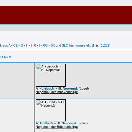
s A - CZ - D - H - HR - I - RO - SK und SLO hier vorgestellt. (Hits: 51222)
 1 bis 9.
A > Lieboch > Hl. Nepomuk
(
Josef
)
Nepomuk, der Brückenheilige
A: Gußwek > Hl. Nepomuk
(
Josef
)
Nepomuk, der Brückenheilige