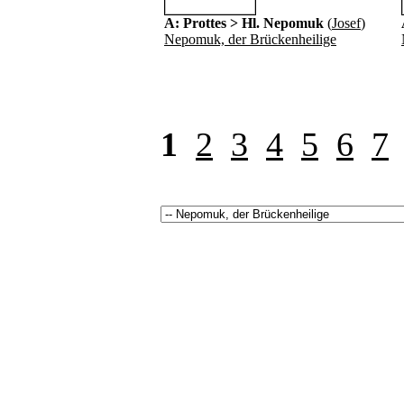
A: Prottes > Hl. Nepomuk
(
Josef
)
Nepomuk, der Brückenheilige
1
2
3
4
5
6
7