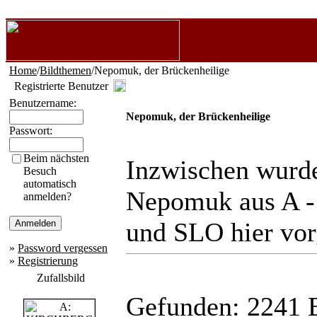
Home
/
Bildthemen
/Nepomuk, der Brückenheilige
Registrierte Benutzer
Benutzername:
Nepomuk, der Brückenheilige
Passwort:
Beim nächsten
Inzwischen wurde
Besuch
automatisch
Nepomuk aus A - 
anmelden?
und SLO hier vorg
»
Password vergessen
»
Registrierung
Zufallsbild
Gefunden: 2241 Bi