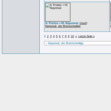
A: Prottes > Hl. Nepomuk
(
Josef
)
Nepomuk, der Brückenheilige
1
2
3
4
5
6
7
8
9
10
»
Letzte Seite »