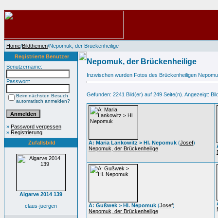
Home
/
Bildthemen
/Nepomuk, der Brückenheilige
Registrierte Benutzer
Nepomuk, der Brückenheilige
Benutzername:
Inzwischen wurden Fotos des Brückenheiligen Nepomuk au
Passwort:
Gefunden: 2241 Bild(er) auf 249 Seite(n). Angezeigt: Bild
Beim nächsten Besuch
automatisch anmelden?
»
Password vergessen
»
Registrierung
Zufallsbild
A: Maria Lankowitz > Hl. Nepomuk
(
Josef
)
Nepomuk, der Brückenheilige
Algarve 2014 139
A: Gußwek > Hl. Nepomuk
(
Josef
)
claus-juergen
Nepomuk, der Brückenheilige