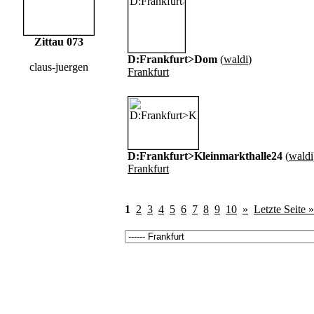
Zittau 073
D:Frankfurt>Dom
(
waldi
)
claus-juergen
Frankfurt
D:Frankfurt>Kleinmarkthalle24
(
waldi
Frankfurt
1
2
3
4
5
6
7
8
9
10
»
Letzte Seite »