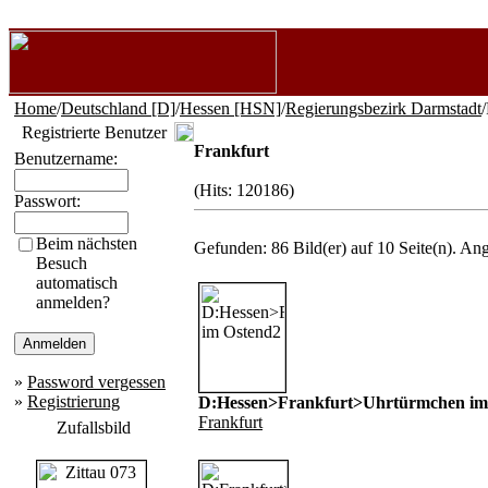
Home
/
Deutschland [D]
/
Hessen [HSN]
/
Regierungsbezirk Darmstadt
Registrierte Benutzer
Frankfurt
Benutzername:
(Hits: 120186)
Passwort:
Beim nächsten
Gefunden: 86 Bild(er) auf 10 Seite(n). Ange
Besuch
automatisch
anmelden?
»
Password vergessen
»
Registrierung
D:Hessen>Frankfurt>Uhrtürmchen im
Frankfurt
Zufallsbild