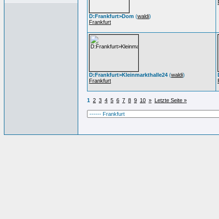
D:Frankfurt>Dom
(
waldi
)
Frankfurt
D:Frankfurt>Kleinmarkthalle24
(
waldi
)
Frankfurt
1
2
3
4
5
6
7
8
9
10
»
Letzte Seite »