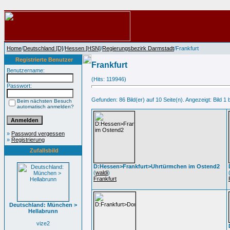
Home
/
Deutschland [D]
/
Hessen [HSN]
/
Regierungsbezirk Darmstadt
/Frankfurt
Registrierte Benutzer
Frankfurt
Benutzername:
(Hits: 119946)
Passwort:
Gefunden: 86 Bild(er) auf 10 Seite(n). Angezeigt: Bild 1 b
Beim nächsten Besuch
automatisch anmelden?
»
Password vergessen
»
Registrierung
Zufallsbild
D:Hessen>Frankfurt>Uhrtürmchen im Ostend2
(
waldi
)
Frankfurt
Deutschland: München >
Hellabrunn
vize2