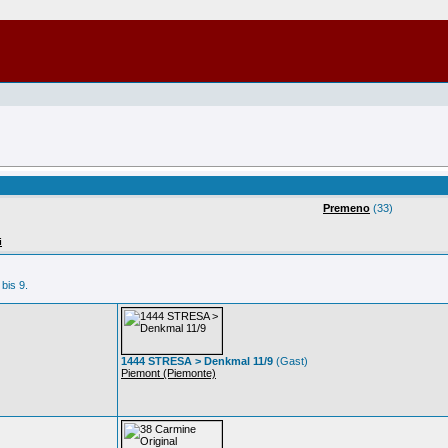
Premeno
(33)
i
 bis 9.
1444 STRESA > Denkmal 11/9
(Gast)
Piemont (Piemonte)