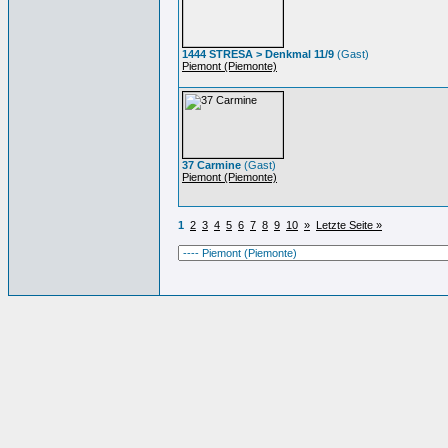
1444 STRESA > Denkmal 11/9
(Gast)
Piemont (Piemonte)
37 Carmine
(Gast)
Piemont (Piemonte)
1
2
3
4
5
6
7
8
9
10
»
Letzte Seite »