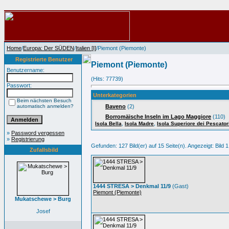
Home
/
Europa: Der SÜDEN
/
Italien [I]
/Piemont (Piemonte)
Registrierte Benutzer
Piemont (Piemonte)
Benutzername:
(Hits: 77739)
Passwort:
Unterkategorien
Beim nächsten Besuch
automatisch anmelden?
Baveno
(2)
Borromäische Inseln im Lago Maggiore
(110)
,
,
Isola Bella
Isola Madre
Isola Superiore dei Pescator
»
Password vergessen
»
Registrierung
Gefunden: 127 Bild(er) auf 15 Seite(n). Angezeigt: Bild 1
Zufallsbild
1444 STRESA > Denkmal 11/9
(Gast)
Piemont (Piemonte)
Mukatschewe > Burg
Josef