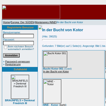
Home
/
Europa: Der SÜDEN
/
Montenegro [MNE]
/In der Bucht von Kotor
Registrierte Benutzer
In der Bucht von Kotor
Benutzername:
(Hits: 39025)
Passwort:
Gefunden: 7 Bild(er) auf 1 Seite(n). Angezeigt: Bild 1 bis
Beim nächsten Besuch
automatisch anmelden?
»
Password vergessen
»
Registrierung
Bucht Kotor 001
(Gast)
Zufallsbild
In der Bucht von Kotor
BRAUNFELS > Denkmal
Friedrich III
MNE - Kotor
(
burki
)