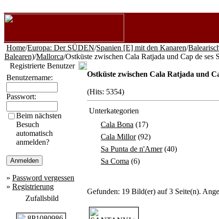
Home
/
Europa: Der SÜDEN
/
Spanien [E] mit den Kanaren
/
Balearisc
Balearen)
/
Mallorca
/Ostküste zwischen Cala Ratjada und Cap de ses S
Registrierte Benutzer
Ostküste zwischen Cala Ratjada und Ca
Benutzername:
(Hits: 5354)
Passwort:
Unterkategorien
Beim nächsten
Besuch
Cala Bona
(17)
automatisch
Cala Millor
(92)
anmelden?
Sa Punta de n'Amer
(40)
Sa Coma
(6)
»
Password vergessen
»
Registrierung
Gefunden: 19 Bild(er) auf 3 Seite(n). Angez
Zufallsbild