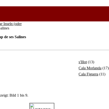
he Inseln (oder
alines
p de ses Salines
s'Illot
(13)
Cala Morlanda
(17)
Cala Figuera
(11)
eigt: Bild 1 bis 9.