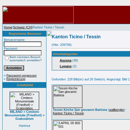
Home
/
Schweiz [CH]
/Kanton Ticino / Tessin
Registrierte Benutzer
Kanton Ticino / Tessin
Benutzername:
(Hits: 209796)
Passwort:
Unterkategorien
Beim nächsten Besuch
automatisch anmelden?
Ascona
(38)
Lugano
(2)
»
Password vergessen
»
Registrierung
Gefunden: 228 Bild(er) auf 26 Seite(n). Angezeigt: Bild 1
Zufallsbild
Tessin Kirche San giovanni Battista
(
wallbergler
)
MILANO > Cimitero
Kanton Ticino / Tessin
Monumentale (Friedhof) >
Grabstätten
Hartmut