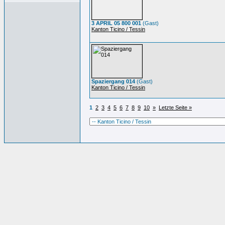
3 APRIL 05 800 001
(Gast)
Kanton Ticino / Tessin
Spaziergang 014
(Gast)
Kanton Ticino / Tessin
1
2
3
4
5
6
7
8
9
10
»
Letzte Seite »