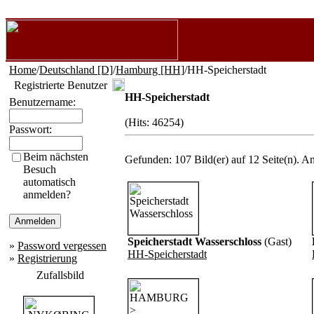
Home
/
Deutschland [D]
/
Hamburg [HH]
/HH-Speicherstadt
Registrierte Benutzer
HH-Speicherstadt
Benutzername:
(Hits: 46254)
Passwort:
Beim nächsten
Gefunden: 107 Bild(er) auf 12 Seite(n). An
Besuch
automatisch
anmelden?
Speicherstadt Wasserschloss
(Gast)
»
Password vergessen
HH-Speicherstadt
»
Registrierung
Zufallsbild