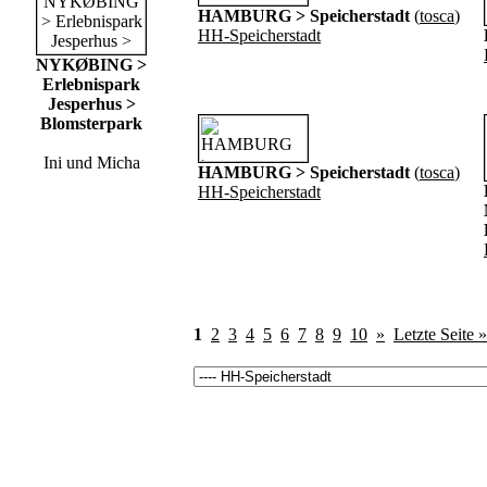
HAMBURG > Speicherstadt
(
tosca
)
HH-Speicherstadt
NYKØBING >
Erlebnispark
Jesperhus >
Blomsterpark
Ini und Micha
HAMBURG > Speicherstadt
(
tosca
)
HH-Speicherstadt
1
2
3
4
5
6
7
8
9
10
»
Letzte Seite »