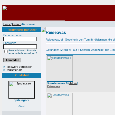
Home
/
Avatare
/Reiseavas
Registrierte Benutzer
Reiseavas
Benutzername:
Reiseavas, ein Geschenk von Tom für diejenigen, die 
Passwort:
Gefunden: 22 Bild(er) auf 3 Seite(n). Angezeigt: Bild 1 bi
Beim nächsten Besuch
automatisch anmelden?
»
Password vergessen
»
Registrierung
Zufallsbild
Benutzeravas 6
(
Admin
)
Reiseavas
Spitzingsee
Gast