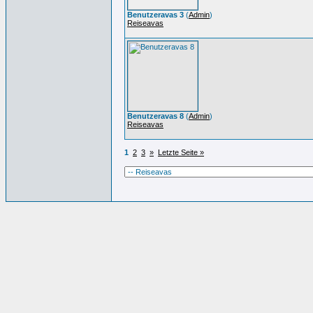
Benutzeravas 3
(
Admin
)
Reiseavas
Benutzeravas 8
(
Admin
)
Reiseavas
1
2
3
»
Letzte Seite »