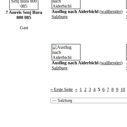
Ausflug nach Aiderbichl
(
wallbergler
)
7 Anreis Senj Bura
Salzburg
800 085
Gast
Ausflug nach Aiderbichl
(
wallbergler
)
Salzburg
« Erste Seite
«
1
2
3
4
5
6
7
8
9
10