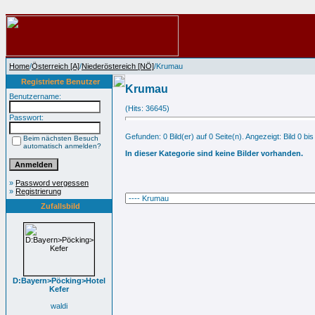
Home
/
Österreich [A]
/
Niederöstereich [NÖ]
/Krumau
Registrierte Benutzer
Krumau
Benutzername:
(Hits: 36645)
Passwort:
Gefunden: 0 Bild(er) auf 0 Seite(n). Angezeigt: Bild 0 bis
Beim nächsten Besuch
automatisch anmelden?
In dieser Kategorie sind keine Bilder vorhanden.
»
Password vergessen
»
Registrierung
Zufallsbild
D:Bayern>Pöcking>Hotel
Kefer
waldi