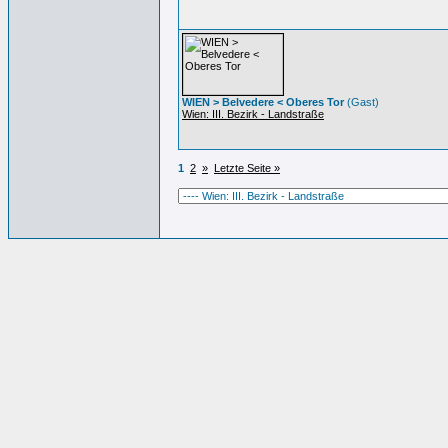
WIEN > Belvedere < Oberes Tor
(Gast)
Wien: III. Bezirk - Landstraße
1
2
»
Letzte Seite »