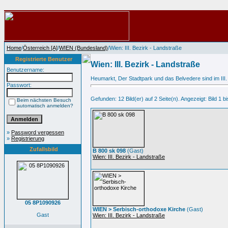
Home
/
Österreich [A]
/
WIEN (Bundesland)
/Wien: III. Bezirk - Landstraße
Registrierte Benutzer
Wien: III. Bezirk - Landstraße
Benutzername:
Heumarkt, Der Stadtpark und das Belvedere sind im III. 
Passwort:
Gefunden: 12 Bild(er) auf 2 Seite(n). Angezeigt: Bild 1 bi
Beim nächsten Besuch
automatisch anmelden?
»
Password vergessen
»
Registrierung
Zufallsbild
B 800 sk 098
(Gast)
Wien: III. Bezirk - Landstraße
05 8P1090926
WIEN > Serbisch-orthodoxe Kirche
(Gast)
Gast
Wien: III. Bezirk - Landstraße