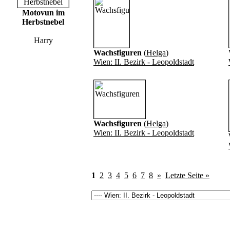
Motovun im
Herbstnebel
Harry
Wachsfiguren
(
Helga
)
Wien: II. Bezirk - Leopoldstadt
Wachsfiguren
(
Helga
)
Wien: II. Bezirk - Leopoldstadt
1
2
3
4
5
6
7
8
»
Letzte Seite »