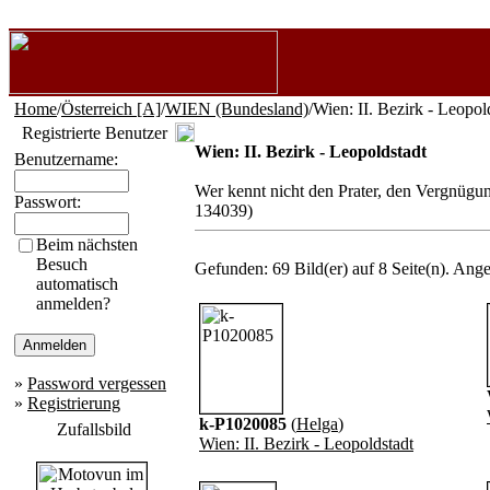
Home
/
Österreich [A]
/
WIEN (Bundesland)
/Wien: II. Bezirk - Leopol
Registrierte Benutzer
Wien: II. Bezirk - Leopoldstadt
Benutzername:
Wer kennt nicht den Prater, den Vergnügun
Passwort:
134039)
Beim nächsten
Besuch
Gefunden: 69 Bild(er) auf 8 Seite(n). Angez
automatisch
anmelden?
»
Password vergessen
»
Registrierung
k-P1020085
(
Helga
)
Zufallsbild
Wien: II. Bezirk - Leopoldstadt