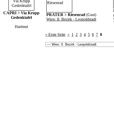
CAPRI > Via Krupp
PRATER > Riesenrad
(Gast)
Gedenktafel
Wien: II. Bezirk - Leopoldstadt
Hartmut
« Erste Seite
«
1
2
3
4
5
6
7
8