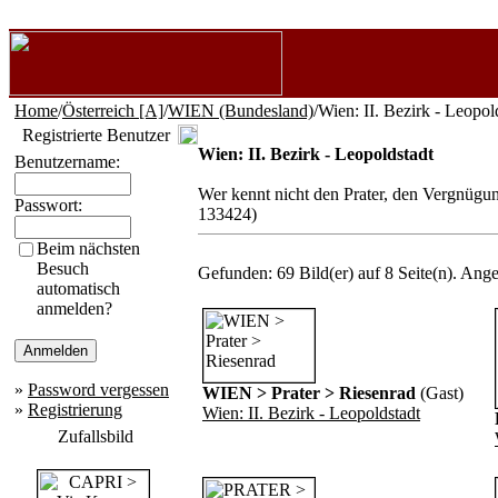
Home
/
Österreich [A]
/
WIEN (Bundesland)
/Wien: II. Bezirk - Leopol
Registrierte Benutzer
Wien: II. Bezirk - Leopoldstadt
Benutzername:
Wer kennt nicht den Prater, den Vergnügun
Passwort:
133424)
Beim nächsten
Besuch
Gefunden: 69 Bild(er) auf 8 Seite(n). Ange
automatisch
anmelden?
»
Password vergessen
WIEN > Prater > Riesenrad
(Gast)
»
Registrierung
Wien: II. Bezirk - Leopoldstadt
Zufallsbild