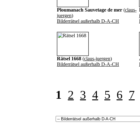
Ploumanach Sauvetage de mer
(
claus-
juergen
)
Bilderrätsel außerhalb D-A-CH
Rätsel 1668
(
claus-juergen
)
Bilderrätsel außerhalb D-A-CH
1
2
3
4
5
6
7