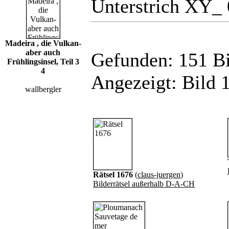
Unterstrich XY_ 
Madeira , die Vulkan-
aber auch
Gefunden: 151 Bil
Frühlingsinsel, Teil 3
4
Angezeigt: Bild 1
wallbergler
Rätsel 1676
(
claus-juergen
)
Bilderrätsel außerhalb D-A-CH