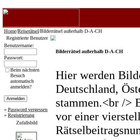
Home
/
Reiserätsel
/Bilderrätsel außerhalb D-A-CH
Registrierte Benutzer
Benutzername:
Bilderrätsel außerhalb D-A-CH
Passwort:
Beim nächsten
Hier werden Bilder
Besuch
automatisch
Deutschland, Öst
anmelden?
stammen.<br /> B
»
Password vergessen
vor einer vierst
»
Registrierung
Zufallsbild
Rätselbeitragsnu